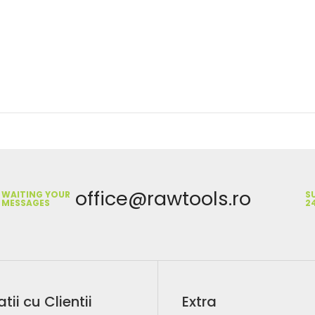
office@rawtools.ro
WAITING YOUR
S
MESSAGES
2
atii cu Clientii
Extra