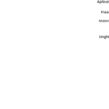
Aplicat
Frezar
Material
Unghi: 