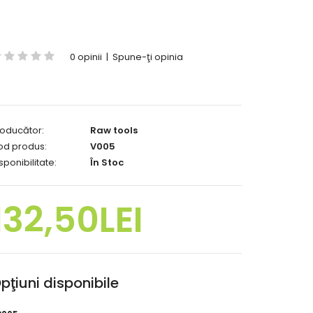
0 opinii
|
Spune-ţi opinia
oducător:
Raw tools
od produs:
V005
sponibilitate:
În Stoc
132,50LEI
pţiuni disponibile