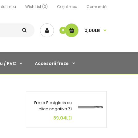
ntul meu
Wish List (0)
Coşul meu
Comandă
0,00LEI
0
u / PVC
Accesorii freze
Freza Plexiglass cu
elice negativa Z1
89,04LEI