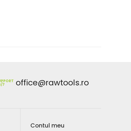
office@rawtools.ro
UPPORT
4/7
Contul meu