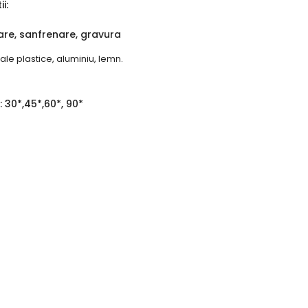
ii:
e, sanfrenare, gravura
e plastice, aluminiu, lemn.
30*,45*,60*, 90*