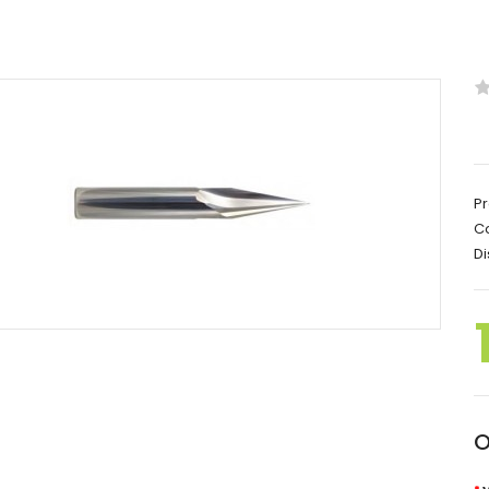
Pr
C
Di
O